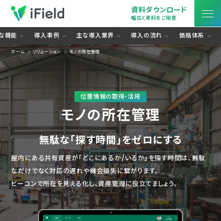
資料ダウンロード
幅広く資料をご用意
な機能
導入事例
主な導入業界
導入の流れ
価格体系
ホーム
ソリューション
モノの所在管理
位置情報の取得・活用
モノの所在管理
無駄な「探す時間」をゼロにする
屋内にある共有資産が「どこにあるか/いるか」を探す時間は、無駄
なだけでなく対応の遅れや機会損失に繋がります。
ビーコンで所在を見える化し、資産管理に役立てましょう。