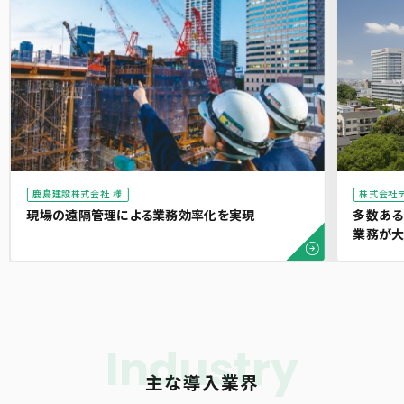
鹿島建設株式会社 様
株式会社デ
現場の遠隔管理による業務効率化を実現
多数ある
業務が
Industry
主な導入業界