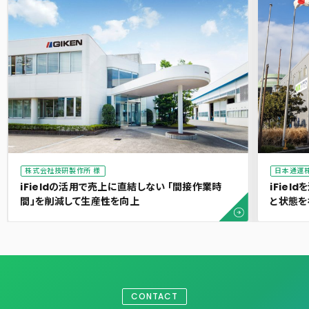
株式会社技研製作所 様
日本通運株
iFieldの活用で売上に直結しない 「間接作業時
iFie
間」を削減して生産性を向上
と状態を
CONTACT