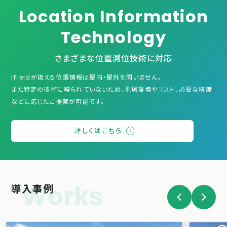
Location Information
Technology
さまざまな位置測位技術に対応
iFieldが扱える位置情報は屋内・屋外を問いません。
また特定の技術に縛られていないため、現場環境やコスト、必要な精度
などに応じたご提案が可能です。
詳しくはこちら
Works
導入事例