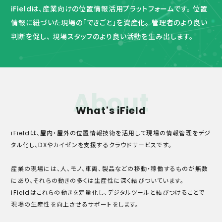
iFieldは、産業向けの位置情報活用プラットフォームです。
位置
情報に紐づいた現場の「できごと」を資産化。
管理者のより良い
判断を促し、
現場スタッフのより良い活動を生み出します。
About
What's iField
iFieldは、屋内・屋外の位置情報技術を活用して現場の情報管理をデジ
タル化し、DXやカイゼンを支援するクラウドサービスです。
産業の現場には、人、モノ、車両、製品などの移動・稼働するものが無数
にあり、それらの動きの多くは生産性に深く結びついています。
iFieldはこれらの動きを定量化し、デジタルツールと結びつけることで
現場の生産性を向上させるサポートをします。